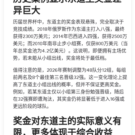
异巨大
历届世界杯中，东道主的奖金表现悬殊，完全取决于
竞技成绩。2018年俄罗斯作为东道主打入八强，最终
获得2300万美元；2014年巴西进入四强，获得2500万
美元；而2010年南非止步小组赛，仅获800万美元（当
年总奖金池为4.2亿美元）。这说明，即便拥有主场优
势，若未能从小组出线，奖金将处于最低档。
值得注意的是，2026年赛制调整为48队分12组，每组
前两名及8个最佳第三名晋级32强。这一变化理论上提
高了东道主小组出线的概率，但并不保证更高奖金。
例如，若某东道主仅以小组第三身份勉强晋级，随后
在32强赛即遭淘汰，其奖金仍将显著低于进入16强或
更远阶段的球队。
奖金对东道主的实际意义有
限，更多体现于综合收益