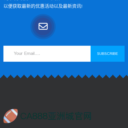
以便获取最新的优惠活动以及最新资讯!
SUBSCRIBE