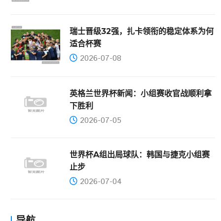
瑞士晋级32强，扎卡领衔的稳定体系为何
适合杯赛
2026-07-08
英格兰世界杯新闻：小组赛收官战顺利拿
下胜利
2026-07-05
世界杯A组出局球队：韩国与捷克小组赛
止步
2026-07-04
导航