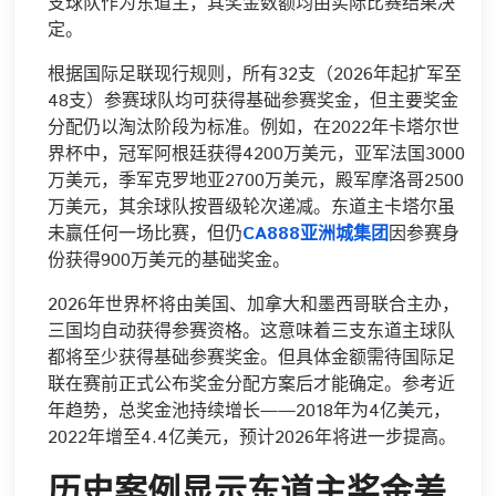
支球队作为东道主，其奖金数额均由实际比赛结果决
定。
根据国际足联现行规则，所有32支（2026年起扩军至
48支）参赛球队均可获得基础参赛奖金，但主要奖金
分配仍以淘汰阶段为标准。例如，在2022年卡塔尔世
界杯中，冠军阿根廷获得4200万美元，亚军法国3000
万美元，季军克罗地亚2700万美元，殿军摩洛哥2500
万美元，其余球队按晋级轮次递减。东道主卡塔尔虽
未赢任何一场比赛，但仍
CA888亚洲城集团
因参赛身
份获得900万美元的基础奖金。
2026年世界杯将由美国、加拿大和墨西哥联合主办，
三国均自动获得参赛资格。这意味着三支东道主球队
都将至少获得基础参赛奖金。但具体金额需待国际足
联在赛前正式公布奖金分配方案后才能确定。参考近
年趋势，总奖金池持续增长——2018年为4亿美元，
2022年增至4.4亿美元，预计2026年将进一步提高。
历史案例显示东道主奖金差